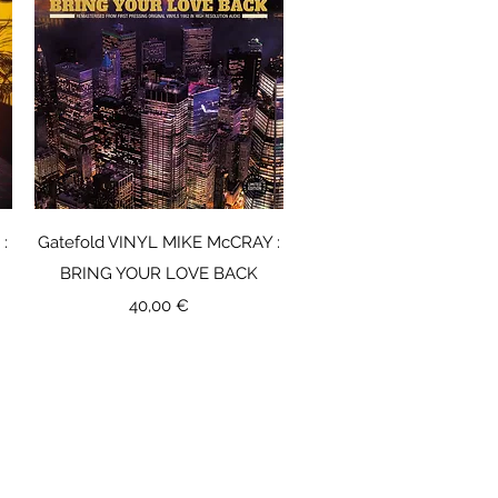
Aperçu rapide
:
Gatefold VINYL MIKE McCRAY :
BRING YOUR LOVE BACK
Prix
40,00 €