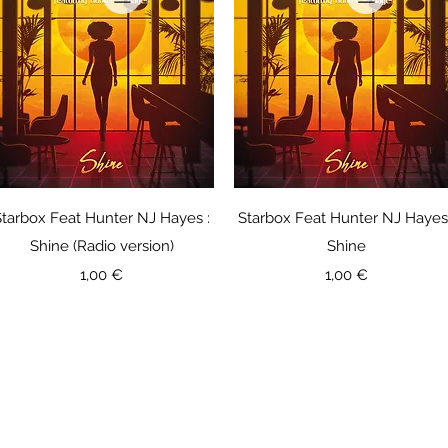
Aperçu rapide
Aperçu rapide
Starbox Feat Hunter NJ Hayes :
Starbox Feat Hunter NJ Hayes 
Shine (Radio version)
Shine
Prix
Prix
1,00 €
1,00 €