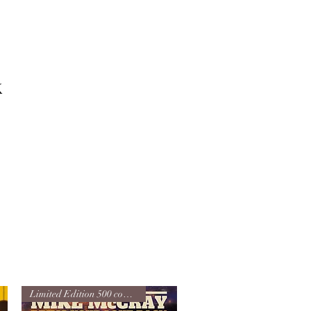
k
Limited Edition 500 copy VINYL