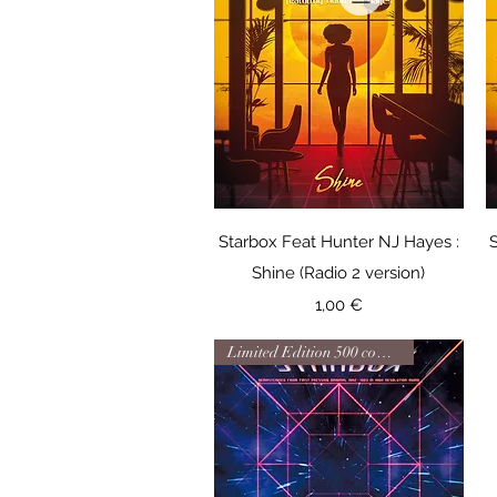
Aperçu rapide
Starbox Feat Hunter NJ Hayes :
Shine (Radio 2 version)
Prix
1,00 €
Limited Edition 500 copy VINYL